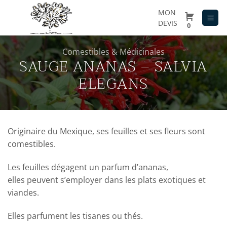
Passer
MON
au
DEVIS
0
contenu
Comestibles & Médicinales
SAUGE ANANAS – SALVIA
ELEGANS
Originaire du Mexique, ses feuilles et ses fleurs
sont
comestibles.
Les feuilles dégagent un parfum d’ananas,
elles
peuvent s’employer dans les plats exotiques et
viandes.
Elles parfument les tisanes ou thés.