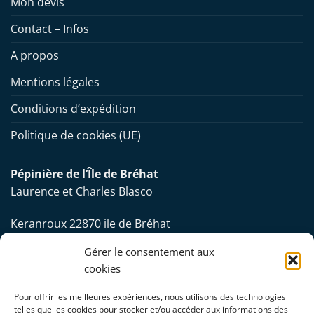
Mon devis
Contact – Infos
A propos
Mentions légales
Conditions d’expédition
Politique de cookies (UE)
Pépinière de l’Île de Bréhat
Laurence et Charles Blasco
Keranroux 22870 ile de Bréhat
Gérer le consentement aux
Tel
(+33) 06 86 12 86 09 / 06 32 39 12 54
cookies
Mail
contact@pepiniere-brehat.com
Pour offrir les meilleures expériences, nous utilisons des technologies
telles que les cookies pour stocker et/ou accéder aux informations des