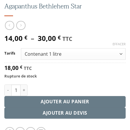
Agapanthus Bethlehem Star
Plage
14,00
–
30,00
€
€
TTC
de
EFFACER
prix :
Tarifs
14,00 €
à
18,00
€
TTC
30,00 €
Rupture de stock
quantité de Agapanthus Bethlehem Star
AJOUTER AU PANIER
AJOUTER AU DEVIS