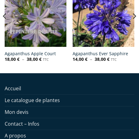
Agapanthus Apple Court
Agapanthus Ever Sapphire
Plage
Plage
18,00
€
–
38,00
€
14,00
€
–
38,00
€
TTC
TTC
de
de
prix :
prix :
18,00 €
14,00 €
à
à
38,00 €
38,00 €
Accueil
Le catalogue de plantes
Mon devis
Contact – Infos
A propos